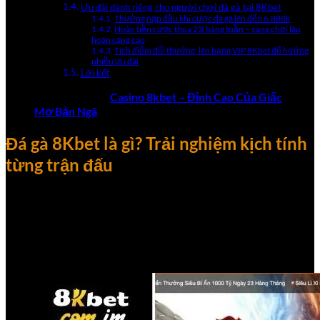
Ưu đãi dành riêng cho người chơi đá gà tại 8Kbet
Thưởng nạp đầu khi cược đá gà lên đến 6.888k
Hoàn tiền cược thua 2% hàng tuần – càng chơi lâu
hoàn càng cao
Tích điểm đổi thưởng, lên hạng VIP 8Kbet để hưởng
nhiều ưu đãi
Lời kết
Xem thêm >>>
Casino 8kbet – Đỉnh Cao Của Giấc
Mơ Bản Ngã
Đá gà 8Kbet là gì? Trải nghiệm kịch tính
từng trận đấu
Không đơn thuần là cá cược,
đá gà 8Kbet
mang đến cảm giác
hồi hộp thật sự qua từng pha ra đòn. Từng cú mổ, từng lần
nhảy bật đều được phát sóng trực tiếp từ các trường gà lớn,
giúp người xem như được sống trong không khí máu lửa ngoài
thực địa.