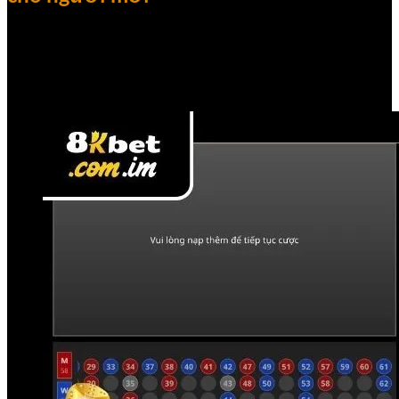
Không phải cứ chọn đại là ăn,
đá gà 8Kbet
đòi hỏi chút phân
tích và tính toán nếu muốn có chuỗi thắng dài. Kinh nghiệm
dưới đây được đúc kết từ những tay chơi lâu năm, giúp bạn tự
tin hơn khi bước chân vào đấu trường gà.