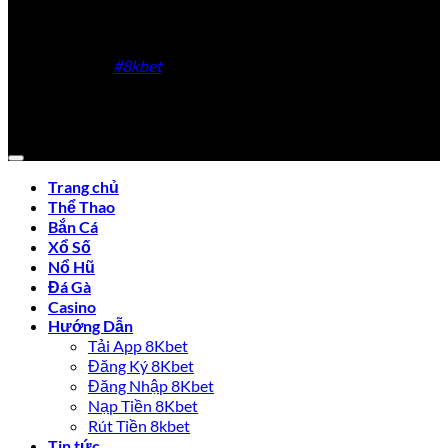
Địa chỉ: 8Bis Đ. Tôn Đức Thắng, P Võ Thị Sáu, Quận 1, Tp.
Hồ Chí Minh
Sitemap: https://kirsch.uk.com/sitemap_index.xml
Hashtag:
#8kbet
#CáCượcTrựcTuyến #NhàCái8kbet
#TrảiNghiệmĐỉnhCao #CáCượcAnToàn
Trang chủ
Thể Thao
Bắn Cá
Xổ Số
Nổ Hũ
Đá Gà
Casino
Hướng Dẫn
Tải App 8Kbet
Đăng Ký 8Kbet
Đăng Nhập 8Kbet
Nạp Tiền 8Kbet
Rút Tiền 8kbet
Tin tức