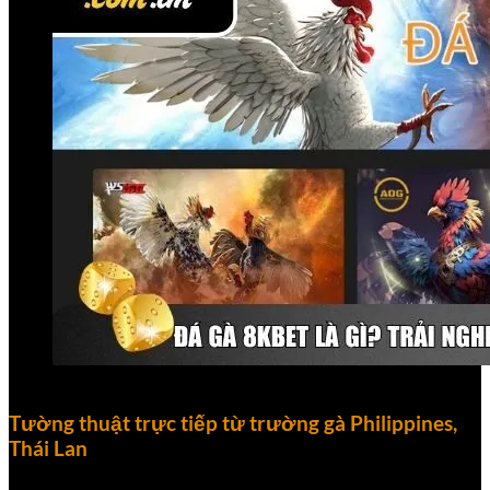
Tìm hiểu chung về sân chơi đá gà 8Kbet
Tường thuật trực tiếp từ trường gà Philippines,
Thái Lan