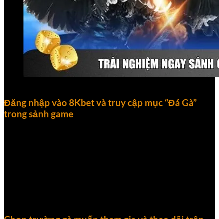
Trải nghiệm ngay sảnh game đá gà 8Kbet thú vị
Đăng nhập vào 8Kbet và truy cập mục “Đá Gà”
trong sảnh game
Từ giao diện chính, người chơi đăng nhập tài khoản đã tạo
trước đó rồi tìm đến mục “
đá gà 8Kbet
” nằm trên thanh điều
hướng của nền tnarg. Tại đây, bạn sẽ thấy danh sách trường gà
đang hoạt động là WS168 và sảnh AOG.
Giao diện được thiết kế gọn gàng, dễ quan sát ngay cả với
người chơi lần đầu. Chỉ cần vài cú nhấn, bạn đã có thể theo dõi
toàn bộ khung hình từ sàn đấu.