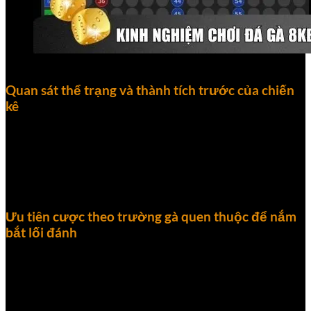
Kinh nghiệm làm chủ bộ môn đá gà 8Kbet
Quan sát thể trạng và thành tích trước của chiến
kê
Chiến kê có cơ bắp gọn, đứng vững, di chuyển lanh thường là
dấu hiệu “chiến”. Khi chơi
đá gà 8Kbet
, bạn nên xem kỹ thể
trạng gà qua hình ảnh trực tiếp trước trận. Nếu có lịch sử
thắng liên tiếp 2–3 trận gần đây thì càng nên ưu tiên đặt cửa,
từ đây có thể đưa ra lựa chọn chính xác hơn.
Ưu tiên cược theo trường gà quen thuộc để nắm
bắt lối đánh
Mỗi trường gà có cách huấn luyện và kỹ thuật ra đòn riêng. Đối
với
đá gà 8Kbet
, khi bạn đã quen thuộc phong cách thi đấu của
một nơi, khả năng đọc trận sẽ chuẩn hơn. Lời khuyên là hãy
chuyên sâu vào 1–2 trường thay vì “ôm hết” để tối ưu tỷ lệ