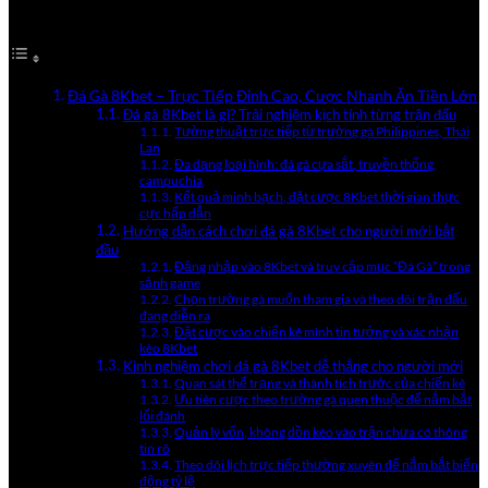
Mục lục
Đá Gà 8Kbet – Trực Tiếp Đỉnh Cao, Cược Nhanh Ăn Tiền Lớn
Đá gà 8Kbet là gì? Trải nghiệm kịch tính từng trận đấu
Tường thuật trực tiếp từ trường gà Philippines, Thái
Lan
Đa dạng loại hình: đá gà cựa sắt, truyền thống,
campuchia
Kết quả minh bạch, đặt cược 8Kbet thời gian thực
cực hấp dẫn
Hướng dẫn cách chơi đá gà 8Kbet cho người mới bắt
đầu
Đăng nhập vào 8Kbet và truy cập mục “Đá Gà” trong
sảnh game
Chọn trường gà muốn tham gia và theo dõi trận đấu
đang diễn ra
Đặt cược vào chiến kê mình tin tưởng và xác nhận
kèo 8Kbet
Kinh nghiệm chơi đá gà 8Kbet dễ thắng cho người mới
Quan sát thể trạng và thành tích trước của chiến kê
Ưu tiên cược theo trường gà quen thuộc để nắm bắt
lối đánh
Quản lý vốn, không dồn kèo vào trận chưa có thông
tin rõ
Theo dõi lịch trực tiếp thường xuyên để nắm bắt biến
động tỷ lệ