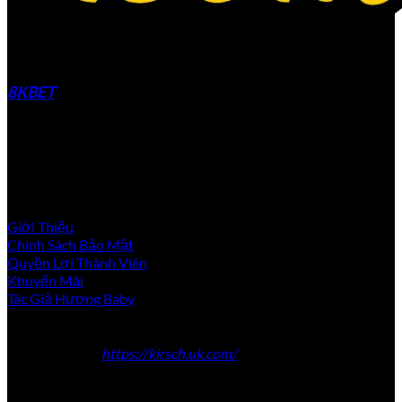
8KBET
- Nhà cái hàng đầu đến từ Châu Á, đa dạng các
sản phẩm cá cược, bắn cá, nổ hũ , thể thao , casino
online, xổ số. Nạp rút nhanh uy tín, chính sách bảo mật
rõ ràng, tỷ lệ trả thưởng cao hàng đầu khu vực Châu Á
2026.
Về chúng tôi
Giới Thiệu
Chính Sách Bảo Mật
Quyền Lợi Thành Viên
Khuyến Mãi
Tác Giả Hương Baby
Thông tin liên hệ
Website:
https://kirsch.uk.com/
Email:
8kbet.com.im@gmail.com
Điện thoại: 0918 233 794