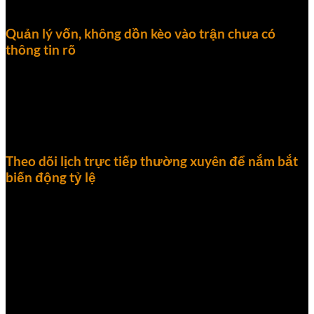
thắng.
Quản lý vốn, không dồn kèo vào trận chưa có
thông tin rõ
Nhiều người mới vào
đá gà 8Kbet
thường bị cuốn theo cảm
xúc, dồn toàn bộ vốn vào trận “cảm thấy ngon”. Đây là sai lầm
lớn, vì vậy thay vào đó bạn hãy chia vốn theo từng phiên, đặt
nhẹ ở những trận thiếu dữ liệu và giữ lại ngân sách cho các kèo
chắc tay sau đó.
Theo dõi lịch trực tiếp thường xuyên để nắm bắt
biến động tỷ lệ
Đừng bỏ qua thói quen cập nhật lịch thi đấu và xem trực tiếp
các trận từ sớm. Tỷ lệ cược trong
đá gà 8Kbet
có thể thay đổi
theo thời điểm sát giờ, đặc biệt khi có sự xuất hiện của các
chiến kê nổi tiếng.
Đơn giản chỉ cần quan sát biến động odds, bạn có thể đoán
được đội cửa trên mà còn tăng khả năng đặt kèo đúng lúc –
đúng giá. Người mới nếu kiên nhẫn theo dõi, tỷ lệ thắng sẽ cải