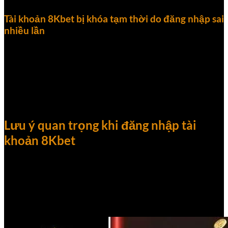
Tài khoản 8Kbet bị khóa tạm thời do đăng nhập sai
nhiều lần
Nhập sai quá số lần quy định, tài khoản chơi game 8Kbet của
bạn sẽ bị tạm khoá để tránh bị dò mật khẩu. Trong trường hợp
này, hãy đợi 5–15 phút trước khi thử
đăng nhập 8Kbet
lại.
Nếu vẫn không được, bạn có thể liên hệ bộ phận hỗ trợ của
8Kbet để được mở khóa nhanh chóng, tránh mất thời gian chờ
đợi không cần thiết.
Lưu ý quan trọng khi đăng nhập tài
khoản 8Kbet
Truy cập đúng cách giúp bạn không chỉ an toàn dữ liệu mà còn
tránh bị khoá tài khoản vô lý. Những lưu ý dưới đây là “bí kíp
sống còn” nếu bạn thường xuyên
đăng nhập 8Kbet
trên nhiều
thiết bị hoặc chia sẻ kết nối mạng với người khác. Chỉ cần thực
hiện nghiêm túc, rủi ro bằng 0.