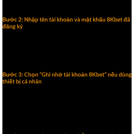
thường góc phải màn hình. Một cú nhấp là đủ để mở ra cánh
cửa vào thế giới
đăng nhập 8Kbet
siêu tốc và chuẩn chỉnh.
Bước 2: Nhập tên tài khoản và mật khẩu 8Kbet đã
đăng ký
Cửa sổ đăng nhập hiện ra, bạn chỉ cần điền đúng thông tin đã
đăng ký trước đó. Hãy chắc rằng bạn đang dùng chính xác tài
khoản của mình, tránh dính lỗi sai ký tự hay nhầm lẫn chữ viết
hoa. Đây là bước then chốt để quá trình
đăng nhập 8Kbet
diễn
ra suôn sẻ, không cần reset rườm rà.
Bước 3: Chọn “Ghi nhớ tài khoản 8Kbet” nếu dùng
thiết bị cá nhân
Nếu truy cập bằng laptop hay điện thoại cá nhân, tick vào ô
“Ghi nhớ” của trình duyệt web để lần sau không cần nhập lại
tốn công. Nhưng nếu đang dùng thiết bị công cộng, tuyệt đối
đừng chọn tính năng này để đảm bảo tính an toàn cho tài
khoản. Một thao tác nhỏ nhưng lại tăng trải nghiệm
đăng
nhập 8Kbet
mượt mà, tiết kiệm thời gian mỗi lần quay lại.