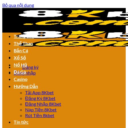
Bỏ qua nội dung
Trang chủ
Thể Thao
Bắn Cá
Xổ Số
Nổ Hũ
Đăng ký
Đá Gà
Đăng nhập
Casino
Hướng Dẫn
Tải App 8Kbet
Đăng Ký 8Kbet
Đăng Nhập 8Kbet
Nạp Tiền 8Kbet
Rút Tiền 8kbet
Tin tức