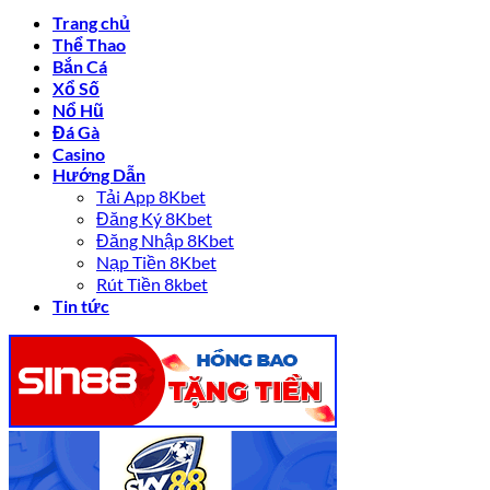
Trang chủ
Thể Thao
Bắn Cá
Xổ Số
Nổ Hũ
Đá Gà
Casino
Hướng Dẫn
Tải App 8Kbet
Đăng Ký 8Kbet
Đăng Nhập 8Kbet
Nạp Tiền 8Kbet
Rút Tiền 8kbet
Tin tức