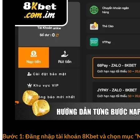
Chi tiết từng bước nạp tiền 8Kbet đơn giản, dễ dàng
Bước 1: Đăng nhập tài khoản 8Kbet và chọn mục “N