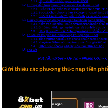
Nạp tiền 8Kbet thông qua tiền ảo USDT
Hướng dẫn từng bước nạp tiền vào tài khoản 8Kbet
Bước 1: Đăng nhập tài khoản 8Kbet và chọn mục “Nạp 
Bước 2: Chọn phương thức 8Kbet phù hợp, nhập số ti
Bước 3: Làm theo hướng dẫn hiển thị và xác nhận giao
Lưu ý quan trọng khi nạp tiền vào tài khoản game 8Kbet
Kiểm tra đúng số tài khoản ngân hàng nhận tiền từ hệ 
Ghi đúng nội dung chuyển khoản để tránh lỗi giao dịch
Lưu giữ hóa đơn hoặc ảnh chụp màn hình để đối chiếu 
Ưu đãi và khuyến mãi dành riêng khi nạp tiền 8Kbet
Tặng thưởng nạp đầu tiên cho tài khoản game 8Kbet m
Khuyến mãi theo mốc nạp trong tuần/tháng tại 8Kbet
8Kbet hoàn tiền % giá trị nạp nếu thua cược liên tiếp
Lời kết
Xem thêm >>>
Rút Tiền 8kbet – Uy Tín – Nhanh Gọn – 
Giới thiệu các phương thức nạp tiền phổ
Muốn chơi, trước tiên phải có vốn. Nhưng làm sao để
nạp tiền 
hàng nội địa đến ví điện tử, thẻ cào hay thậm chí là tiền mã hó