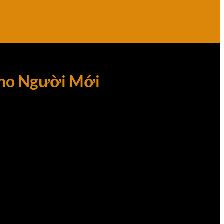
Cho Người Mới
ài viết này chính là tấm bản đồ cần thiết. Từ chuyển khoản, ví
ó là loạt khuyến mãi hấp dẫn dành riêng cho lần nạp đầu tiên,