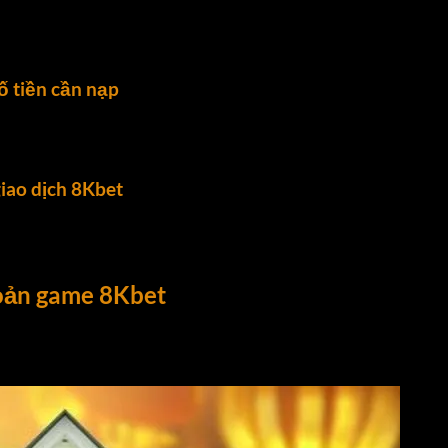
hư thường lệ. Tại giao diện chính, tìm mục “Nạp tiền” – thường 
iểm cho toàn bộ quá trình giao dịch tiếp theo.
 tiền cần nạp
u cầu bạn nhập số tiền muốn gửi. Tùy vào từng hình thức, sẽ có mứ
 lần đầu, bạn nên tận dụng ngay tại bước này để nhận về nhiều p
iao dịch 8Kbet
 nhau: chuyển khoản, quét mã QR, hoặc nhập mã thẻ. Làm đúng từ
et sẽ báo về trạng thái nạp thành công, giao dịch sẽ diễn ra trơn 
hoản game 8Kbet
 khâu thao tác. Mỗi bước
nạp tiền 8Kbet
dù nhỏ vẫn có thể ảnh hư
át sinh từ phía ngân hàng hoặc hệ thống.