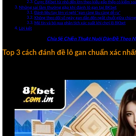
Cược 8Kbet từ nhỏ đến lớn theo kiểu gấp thếp có kiểm so
Những sai lầm thường gặp khi đánh lô gan tại 8Kbet
Đánh liều tay lớn vì nghĩ “gan càng lâu càng dễ ra”
Không theo dõi số ngày gan dẫn đến ngắt chuỗi giữa chừng
Mê tín và bỏ qua phân tích xác suất khi chơi lô 8Kbet
Lời kết
Xem thêm >>>
Chia Sẻ Chiến Thuật Nuôi Dàn Đề Theo 
Top 3 cách đánh đề lô gan chuẩn xác nhấ
Lô gan không phải trò đoán mò. Nếu bạn biết đọc dữ liệu, biết n
pháp được giới chơi lâu năm tin dùng để tránh hụt nhịp và tăng t