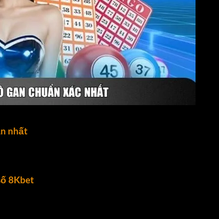
ần nhất
úp bạn nhận ra con số nào đang rơi vào trạng thái “gan” thật sự
p số có xác suất bật lại cao trong ngày kế tiếp.
số 8Kbet
 mềm soi cầu chính là trợ lý đắc lực để tăng tốc việc tra cứu. Bạn
tránh đánh lan man, tiết kiệm vốn.