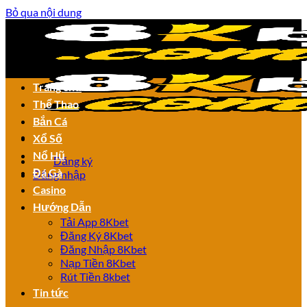
Bỏ qua nội dung
Trang chủ
Thể Thao
Bắn Cá
Xổ Số
Nổ Hũ
Đăng ký
Đá Gà
Đăng nhập
Casino
Hướng Dẫn
Tải App 8Kbet
Đăng Ký 8Kbet
Đăng Nhập 8Kbet
Nạp Tiền 8Kbet
Rút Tiền 8kbet
Tin tức