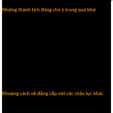
Những thành tích đáng chú ý trong quá khứ
Tuy không phải là ứng cử viên vô địch, nhưng một số CLB châu
Á từng để lại dấu ấn rõ nét:
Năm 2016, Kashima Antlers (Nhật Bản) vào tới trận
chung kết, chỉ chịu thua Real Madrid trong hiệp phụ.
Al Ain (UAE) năm 2018 vượt qua River Plate, lọt vào
chung kết và chỉ gục ngã trước Real Madrid.
CLB Urawa Reds, Jeonbuk Hyundai và Al Hilal từng
nhiều lần góp mặt và có các trận đấu ngang ngửa với
những đội mạnh.
Những kết quả đó cho thấy, khi thi đấu trên sân trung lập và
trong thể thức ngắn ngày, các đại diện châu Á hoàn toàn có thể
gây bất ngờ.
Khoảng cách về đẳng cấp với các châu lục khác
Dù đã có bước tiến rõ rệt, nhưng nhìn tổng thể, khoảng cách
giữa bóng đá CLB châu Á với châu Âu và Nam Mỹ vẫn rất lớn.