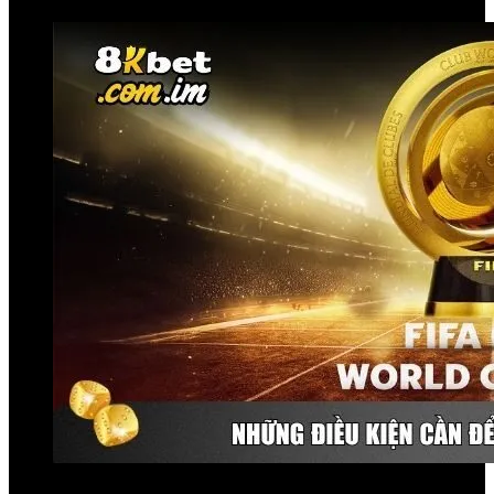
Những điều kiện cần để Châu Á bứt phá thực sự