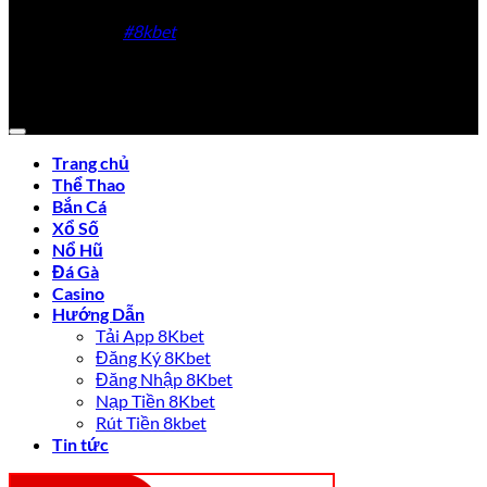
Sitemap: https://kirsch.uk.com/sitemap_index.xml
Hashtag:
#8kbet
#CáCượcTrựcTuyến #NhàCái8kbet
#TrảiNghiệmĐỉnhCao #CáCượcAnToàn
Trang chủ
Thể Thao
Bắn Cá
Xổ Số
Nổ Hũ
Đá Gà
Casino
Hướng Dẫn
Tải App 8Kbet
Đăng Ký 8Kbet
Đăng Nhập 8Kbet
Nạp Tiền 8Kbet
Rút Tiền 8kbet
Tin tức