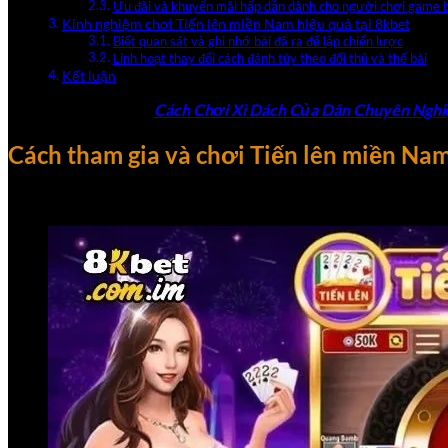
Ưu đãi và khuyến mãi hấp dẫn dành cho người chơi game b
Kinh nghiệm chơi Tiến lên miền Nam hiệu quả tại 8kbet
Biết quan sát và ghi nhớ bài đã ra để lập chiến lược
Linh hoạt thay đổi cách đánh tùy theo đối thủ và thế bài
Kết luận
Xem thêm >>>
Cách Chơi Xì Dách Của Dân Chuyên Nghi
Cách tham gia và chơi Tiến lên miền Na
Khi lần đầu tiếp cận trò chơi, nhiều người có thể cảm thấy choá