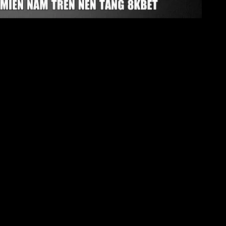
ác tiện ích độc đáo
t sử dụng công nghệ web hiện đại:
bị.
ó thể tham gia ván bài ngay lập tức.
àng đầu. Tại 8kbet, điều này được đảm bảo nhờ:
 không thể can thiệp.
-bit.
 với nền tảng này.