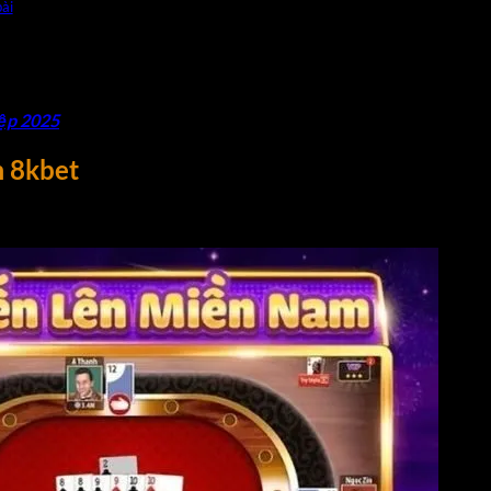
ài
ệp 2025
m 8kbet
ng ngợp. Tuy nhiên, với 8kbet, quá trình này được đơn giản hóa tố