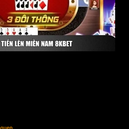
 để ai cũng có thể bắt đầu
tạp. Bạn chỉ cần:
 hoặc ứng dụng di động.
ọ tên, số điện thoại, mật khẩu.
 miền Nam
” là có thể bắt đầu chơi ngay.
t nhiều thời gian thao tác.
m quen