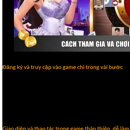
Chơi Tiến lên miền nam tại 8kbet được đơn giản hóa tối đa
Đăng ký và truy cập vào game chỉ trong vài bước
Việc bắt đầu chơi
Tiến lên miền Nam
trên 8kbet không hề phức 
Truy cập vào trang chính thức của 8kbet bằng trình duyệt
Nhấn vào mục “Đăng ký” và điền các thông tin cơ bản như h
Xác minh tài khoản qua email hoặc SMS.
Đăng nhập vào hệ thống và chọn “Game bài” → “
Tiến lên
Tốc độ xử lý nhanh, giao diện mượt mà giúp người chơi không mấ
Giao diện và thao tác trong game thân thiện, dễ là