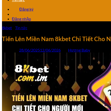
Đăng ký
Đăng nhập
8kbet
»
Tin tức
»
Tiến Lên Miền Nam 8kbet Chi Tiết Cho Người
Tiến Lên Miền Nam 8kbet Chi Tiết Cho 
Đăng vào
28/06/2025
12/06/2026
bởi
Hương Baby