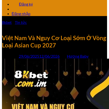
Đăng ký
Đăng nhập
8kbet
»
Tin tức
»
Việt Nam Và Nguy Cơ Loại Sớm Ở Vòng Loại
Asian Cup 2027
Việt Nam Và Nguy Cơ Loại Sớm Ở Vòng
Loại Asian Cup 2027
Đăng vào
29/06/2025
12/06/2026
bởi
Hương Baby