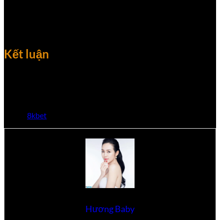
giúp họ vượt qua nỗi lo thất bại và lấy lại sự tự tin.
Tinh thần đoàn kết, thi đấu hết mình vì màu cờ sắc áo là yếu tố
không thể thiếu nếu muốn xoay chuyển tình thế.
Kết luận
Việt Nam đang đứng trước thử thách không hề nhỏ tại vòng
loại Asian Cup 2027. Tuy nhiên, nếu biết tận dụng đúng cơ hội,
có sự điều chỉnh kịp thời về chiến thuật và tinh thần, hành
trình phía trước vẫn có thể được cứu vãn. Cùng tiếp tục theo
dõi tại
8kbet
!
Hương Baby