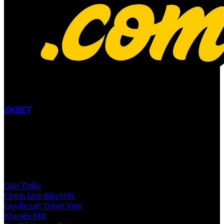
8KBET
- Nhà cái hàng đầu đến từ Châu Á, đa dạng các
sản phẩm cá cược, bắn cá, nổ hũ , thể thao , casino
online, xổ số. Nạp rút nhanh uy tín, chính sách bảo mật
rõ ràng, tỷ lệ trả thưởng cao hàng đầu khu vực Châu Á
2026.
Về chúng tôi
Giới Thiệu
Chính Sách Bảo Mật
Quyền Lợi Thành Viên
Khuyến Mãi