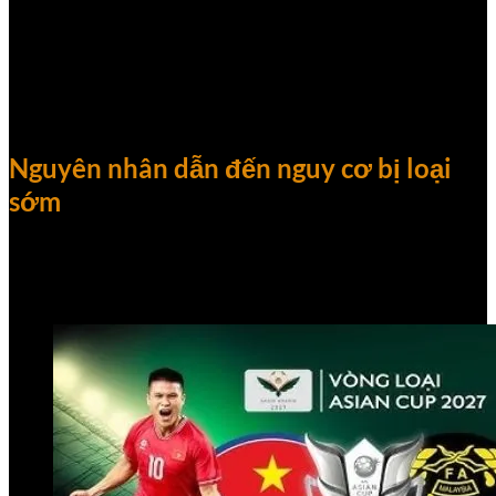
Bên cạnh việc mất lợi thế trong bảng đấu, trận thua trước
Malaysia cũng khiến Việt Nam sụt giảm điểm số trên bảng xếp
hạng FIFA. Điều này không chỉ ảnh hưởng tới hình ảnh quốc tế
mà còn có thể khiến đội rơi vào nhóm hạt giống bất lợi ở các
giải đấu sau này.
Nguyên nhân dẫn đến nguy cơ bị loại
sớm
Không thể đổ lỗi hoàn toàn cho một trận thua, vấn đề của đội
tuyển Việt Nam là tổng hòa nhiều yếu tố từ chiến thuật, thể
lực cho đến nhân sự.