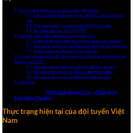
Thực trạng hiện tại của đội tuyển Việt Nam
Kết quả đáng thất vọng trước đối thủ cạnh tranh trực
tiếp
Thứ hạng bảng F và áp lực từ thể thức thi đấu
Tác động tiêu cực tới vị trí FIFA
Nguyên nhân dẫn đến nguy cơ bị loại sớm
Chiến thuật thiếu biến hóa và khả năng xoay chuyển
Sức mạnh vượt trội của Malaysia nhờ cầu thủ nhập tịch
Thiếu chiều sâu đội hình và sự gắn kết
Cơ hội và giải pháp để lật ngược tình thế cho Việt Nam tại
Asian Cup 2027
Tận dụng tối đa hai trận cuối gặp đối thủ yếu hơn
Đổi mới chiến thuật và nhân sự đúng thời điểm
Giữ vững tâm lý và cải thiện tinh thần thi đấu
Kết luận
Xem thêm >>>
FIFA Club World Cup – Châu Á Có
Làm Nên Chuyện?
Thực trạng hiện tại của đội tuyển Việt
Nam