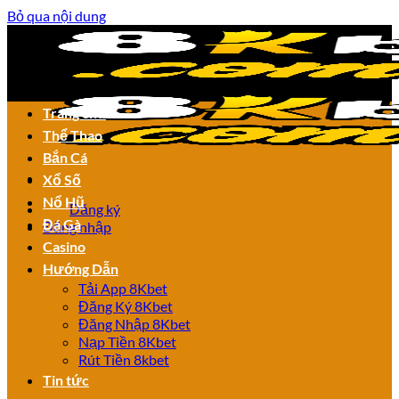
Bỏ qua nội dung
Trang chủ
Thể Thao
Bắn Cá
Xổ Số
Nổ Hũ
Đăng ký
Đá Gà
Đăng nhập
Casino
Hướng Dẫn
Tải App 8Kbet
Đăng Ký 8Kbet
Đăng Nhập 8Kbet
Nạp Tiền 8Kbet
Rút Tiền 8kbet
Tin tức