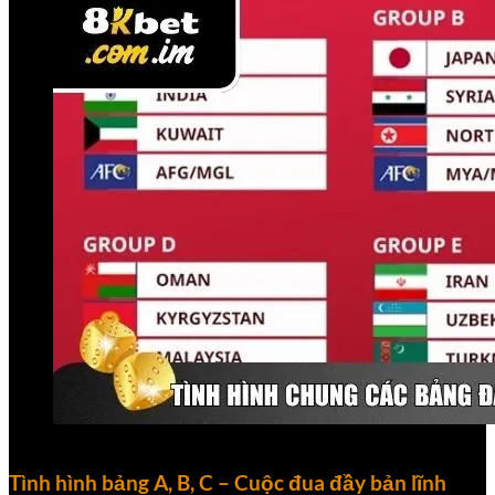
Cập nhật tình hình WC2026 khu vực châu Âu
Tình hình bảng A, B, C – Cuộc đua đầy bản lĩnh