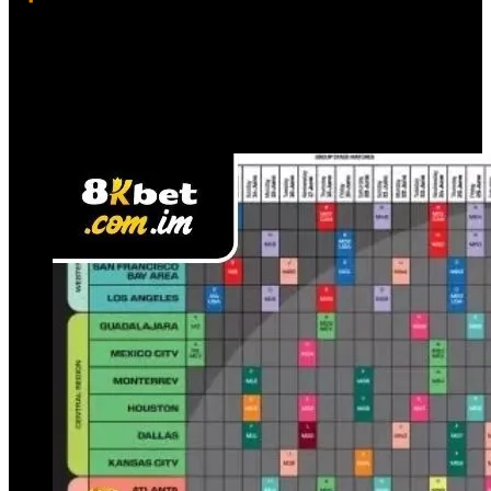
Không còn đá theo nhóm truyền thống với 13 suất. Kỳ này
WC2026 khu vực Châu Âu
tăng suất lên 16, trao cơ hội cho
nhiều đội mạnh qua vòng bảng và playoff. Cơ chế hoàn toàn
mới, kết hợp Nations League để chọn vé vớt, hứa hẹn mang
đến nhiều bất ngờ ngay từ giai đoạn đầu.