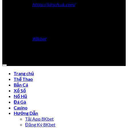
Website:
https://kirsch.uk.com/
Email:
8kbet.com.im@gmail.com
Điện thoại: 0918 233 794
Địa chỉ: 8Bis Đ. Tôn Đức Thắng, P Võ Thị Sáu, Quận 1, Tp.
Hồ Chí Minh
Sitemap: https://kirsch.uk.com/sitemap_index.xml
Hashtag:
#8kbet
#CáCượcTrựcTuyến #NhàCái8kbet
#TrảiNghiệmĐỉnhCao #CáCượcAnToàn
Trang chủ
Thể Thao
Bắn Cá
Xổ Số
Nổ Hũ
Đá Gà
Casino
Hướng Dẫn
Tải App 8Kbet
Đăng Ký 8Kbet