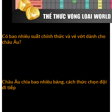
Thể thức vòng loại WC2026 khu vực châu Âu
Có bao nhiêu suất chính thức và vé vớt dành cho
châu Âu?
Châu Âu sẽ có 12 suất vào thẳng qua vòng bảng, tương ứng
với 12 đội nhất bảng. Bên cạnh đó, còn 4 vé vớt dành cho các
đội nhì bảng cùng 4 đội đứng đầu Nations League không nằm
trong top 2 nhóm bảng. Hình thức playoff chia theo bốn nhánh,
mang thêm cơ hội nữa cho các đội xếp nhì bảng.
Châu Âu chia bao nhiêu bảng, cách thức chọn đội
đi tiếp
54 đội UEFA được chia thành 12 bảng, mỗi bảng có 4 hoặc 5
đội. Ai đứng đầu bảng giành vé trực tiếp. Nhóm nhì bảng vào
playoff, là phần then chốt của
WC2026 khu vực Châu Âu
, giúp