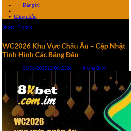
Đăng ký
Đăng nhập
8kbet
»
Tin tức
»
WC2026 Khu Vực Châu Âu – Cập Nhật Tình
Hình Các Bảng Đấu
WC2026 Khu Vực Châu Âu – Cập Nhật
Tình Hình Các Bảng Đấu
Đăng vào
21/06/2025
12/06/2026
bởi
Hương Baby