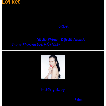
Lời kết
Vòng loại
WC2026 khu vực Châu Âu
vừa giữ được tính
truyền thống vừa đổi mới nhờ chính sách playoff từ Nations
League. Hãy theo dõi sát, phân tích đúng và tin tưởng vào
chiến thuật của bạn, làm giàu cùng
8Kbet
cùng mùa giải WC
đầy thú vị!
Xem thêm >>>
Xổ Số 8kbet – Đặt Số Nhanh,
Trúng Thưởng Lớn Mỗi Ngày
Hương Baby
CEO
Hương Baby
không chỉ là người chèo lái
8kbet
phát triển
mạnh mẽ mà còn là biểu tượng cho sự bản lĩnh, sáng tạo và đổi