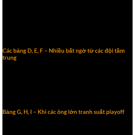
Bảng A gồm Đức, Slovakia, Bắc Ireland, Luxembourg… đã diễn
ra khá cân bằng. Bảng B chứng kiến Thụy Sĩ và Thụy Điển giành
lợi thế sớm, còn bảng C là cuộc chiến giữa Đan Mạch và
Scotland. Các đội đầu bảng đang tận dụng tốt lợi thế sân nhà,
tạo khoảng cách an toàn để hướng đến
WC2026 khu vực
Châu Âu
.
Các bảng D, E, F – Nhiều bất ngờ từ các đội tầm
trung
Bảng D (Pháp, Ukraine, Iceland…) và bảng E là nơi xuất hiện
nhiều bất ngờ khi các đội yếu hơn thi đấu sòng phẳng.
Hungary, Romania trong bảng F cũng tạo nên áp lực nhất định
lên Bồ và CH Ireland. Tình hình cho thấy vòng loại
WC2026
khu vực Châu Âu
không thể đoán trước khi các đội tầm trung
biết cách gây khó cho ông lớn.
Bảng G, H, I – Khi các ông lớn tranh suất playoff
Các bảng có sự xuất hiện của Hà Lan, Bồ Đào Nha, Ý, Anh,
Serbia đang diễn ra căng thẳng. Cạnh tranh cho vị trí nhì bảng